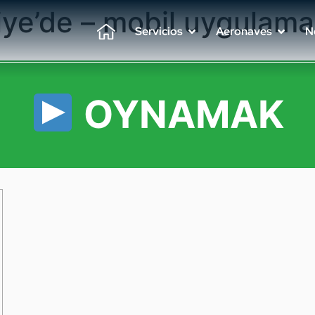
iye’de – mobil uygulama
Servicios
Aeronaves
N
OYNAMAK