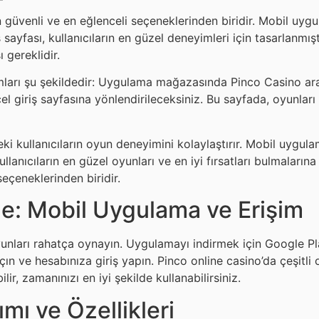
 güvenli ve en eğlenceli seçeneklerinden biridir. Mobil uyg
sayfası, kullanıcıların en güzel deneyimleri için tasarlanmışt
 gereklidir.
ları şu şekildedir: Uygulama mağazasında Pinco Casino ara
el giriş sayfasına yönlendirileceksiniz. Bu sayfada, oyunl
i kullanıcıların oyun deneyimini kolaylaştırır. Mobil uygulam
ullanıcıların en güzel oyunları ve en iyi fırsatları bulmaların
eçeneklerinden biridir.
de: Mobil Uygulama ve Erişim
yunları rahatça oynayın. Uygulamayı indirmek için Google P
ın ve hesabınıza giriş yapın. Pinco online casino’da çeşitli 
, zamanınızı en iyi şekilde kullanabilirsiniz.
mı ve Özellikleri