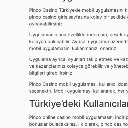
Pinco Casino Türkiye’de mobil uygulamasını ku
pinco casino giriş sayfasına kolay bir şekilde
oynayabilirsiniz.
Uygulamanın ana özelliklerinden biri, çeşitli o
kolayca bulunabilir. Ayrıca, uygulama üzerinde
mobil uygulamasını kullanmanızı öneririz.
Uygulama ayrıca, oyunları takip etmek ve kazan
ve kazançlarınızı kolayca görebilir ve yöneteb
bilgileri girebilirsiniz.
Pinco Casino mobil uygulaması, kullanıcı dostu
seçenektir. Mobil uygulamayı kullanarak, her 
Türkiye’deki Kullanıcıla
Pinco online casino mobil uygulamasını indirip
bonuslar bulacaksınız. İlk olarak, pinco casin