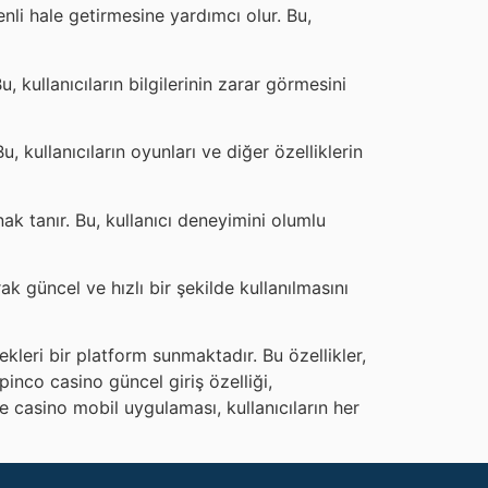
enli hale getirmesine yardımcı olur. Bu,
u, kullanıcıların bilgilerinin zarar görmesini
, kullanıcıların oyunları ve diğer özelliklerin
ak tanır. Bu, kullanıcı deneyimini olumlu
ak güncel ve hızlı bir şekilde kullanılmasını
ekleri bir platform sunmaktadır. Bu özellikler,
 pinco casino güncel giriş özelliği,
ne casino mobil uygulaması, kullanıcıların her