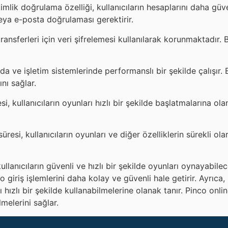
imlik doğrulama özelliği, kullanıcıların hesaplarını daha güv
 veya e-posta doğrulaması gerektirir.
 transferleri için veri şifrelemesi kullanılarak korunmaktadır. B
 ve işletim sistemlerinde performanslı bir şekilde çalışır. Bu
nı sağlar.
 kullanıcıların oyunları hızlı bir şekilde başlatmalarına olan
si, kullanıcıların oyunları ve diğer özelliklerin sürekli olar
lanıcıların güvenli ve hızlı bir şekilde oyunları oynayabilec
o giriş işlemlerini daha kolay ve güvenli hale getirir. Ayrıca,
 hızlı bir şekilde kullanabilmelerine olanak tanır. Pinco onli
melerini sağlar.