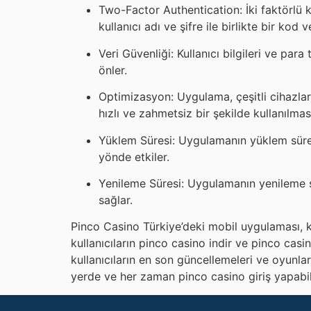
Two-Factor Authentication: İki faktörlü k
kullanıcı adı ve şifre ile birlikte bir kod
Veri Güvenliği: Kullanıcı bilgileri ve para
önler.
Optimizasyon: Uygulama, çeşitli cihazlarda
hızlı ve zahmetsiz bir şekilde kullanılması
Yüklem Süresi: Uygulamanın yüklem süresi,
yönde etkiler.
Yenileme Süresi: Uygulamanın yenileme süre
sağlar.
Pinco Casino Türkiye’deki mobil uygulaması, kul
kullanıcıların pinco casino indir ve pinco casin
kullanıcıların en son güncellemeleri ve oyunları
yerde ve her zaman pinco casino giriş yapabil